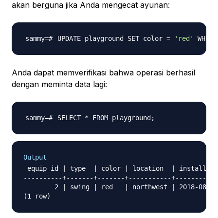
akan berguna jika Anda mengecat ayunan:
UPDATE playground SET color 
=
'red'
 WHERE
Anda dapat memverifikasi bahwa operasi berhasil
dengan meminta data lagi:
SELECT * FROM playground
;
Output
 equip_id | type  | color | location  | install_da
----------+-------+-------+-----------+-----------
        2 | swing | red   | northwest | 2018-08-16
