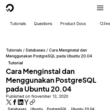
DigitalOcean
Tutorials
Questions
Product Docs
Sea
Tutorials
Databases
Cara Menginstal dan
Menggunakan PostgreSQL pada Ubuntu 20.04
Tutorial
Cara Menginstal dan
Menggunakan PostgreSQL
pada Ubuntu 20.04
Published on November 13, 2020
Databases
Ubuntu
PostgreSQL
Ubuntu 20.04