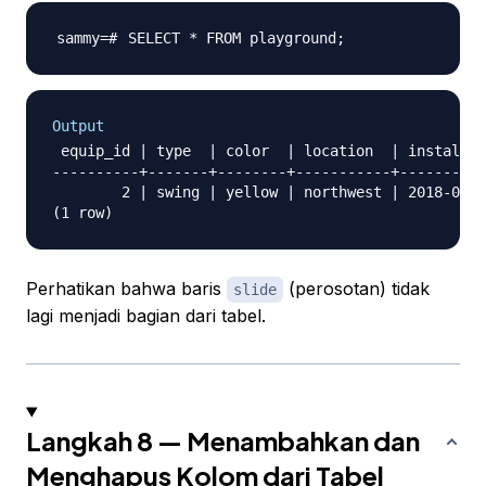
SELECT * FROM playground
;
Output
 equip_id | type  | color  | location  | install_d
----------+-------+--------+-----------+----------
        2 | swing | yellow | northwest | 2018-08-1
Perhatikan bahwa baris
(perosotan) tidak
slide
lagi menjadi bagian dari tabel.
Langkah 8 — Menambahkan dan
Menghapus Kolom dari Tabel