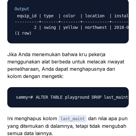
Output
 equip_id | type  | color  | location  | install_d
----------+-------+--------+-----------+----------
        2 | swing | yellow | northwest | 2018-08-1
Jika Anda menemukan bahwa kru pekerja
menggunakan alat berbeda untuk melacak riwayat
pemeliharaan, Anda dapat menghapusnya dari
kolom dengan mengetik:
ALTER TABLE playground DROP last_maint
;
Ini menghapus kolom
dan nilai apa pun
last_maint
yang ditemukan di dalamnya, tetapi tidak mengubah
semua data lainnya.