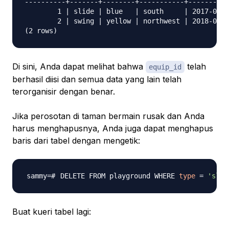
----------+-------+--------+-----------+----------
        1 | slide | blue   | south     | 2017-04-2
        2 | swing | yellow | northwest | 2018-08-1
Di sini, Anda dapat melihat bahwa
telah
equip_id
berhasil diisi dan semua data yang lain telah
terorganisir dengan benar.
Jika perosotan di taman bermain rusak dan Anda
harus menghapusnya, Anda juga dapat menghapus
baris dari tabel dengan mengetik:
DELETE FROM playground WHERE 
type
=
'slid
Buat kueri tabel lagi: