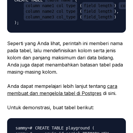
CREATE TABLE 
table_name
 (

column_name1 col_type
 (
field_length
) 
colum
column_name2 col_type
 (
field_length
),

column_name3 col_type
 (
field_length
)

Seperti yang Anda lihat, perintah ini memberi nama
pada tabel, lalu mendefinisikan kolom serta jenis
kolom dan panjang maksimum dari data bidang.
Anda juga dapat menambahkan batasan tabel pada
masing-masing kolom.
Anda dapat mempelajari lebih lanjut tentang
cara
membuat dan mengelola tabel di Postgres
di sini.
Untuk demonstrasi, buat tabel berikut:
CREATE TABLE playground 
(