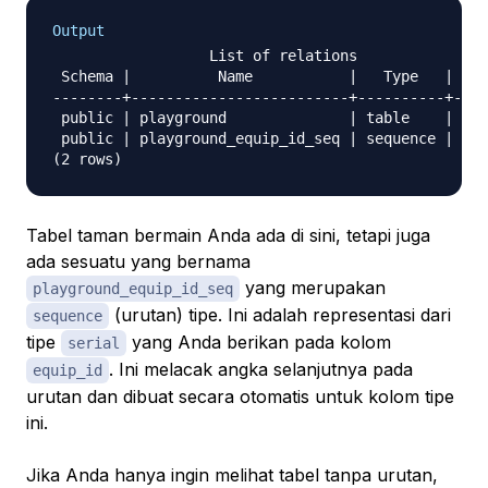
Output
                  List of relations

 Schema |          Name           |   Type   | Own
--------+-------------------------+----------+----
 public | playground              | table    | 
sa
 public | playground_equip_id_seq | sequence | 
sa
Tabel taman bermain Anda ada di sini, tetapi juga
ada sesuatu yang bernama
yang merupakan
playground_equip_id_seq
(urutan) tipe. Ini adalah representasi dari
sequence
tipe
yang Anda berikan pada kolom
serial
. Ini melacak angka selanjutnya pada
equip_id
urutan dan dibuat secara otomatis untuk kolom tipe
ini.
Jika Anda hanya ingin melihat tabel tanpa urutan,