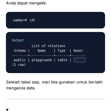
Anda dapat mengetik:
\
Output
          List of relations

 Schema |    Name    | Type  | Owner

--------+------------+-------+-------

 public | playground | table | 
sammy
Setelah tabel siap, mari kita gunakan untuk berlatih
mengelola data.