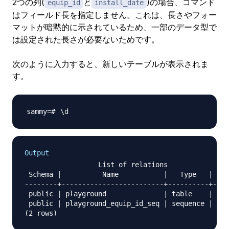
2つの列(
と
)の場合、コマンド
equip_id
install_date
はフィールド長を指定しません。これは、長さやフォー
マットが暗黙的に示されているため、一部のデータ型で
は設定された長さが必要ないためです。
次のように入力すると、新しいテーブルが表示されま
す。
\
Output
                  List of relations

 Schema |          Name           |   Type   | Own
--------+-------------------------+----------+----
 public | playground              | table    | 
sa
 public | playground_equip_id_seq | sequence | 
sa