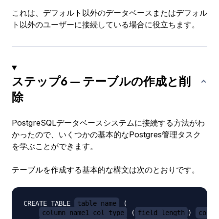
これは、デフォルト以外のデータベースまたはデフォル
ト以外のユーザーに接続している場合に役立ちます。
ステップ6 — テーブルの作成と削
除
PostgreSQLデータベースシステムに接続する方法がわ
かったので、いくつかの基本的なPostgres管理タスク
を学ぶことができます。
テーブルを作成する基本的な構文は次のとおりです。
CREATE TABLE 
table_name
 (

column_name1 col_type
 (
field_length
) 
colum