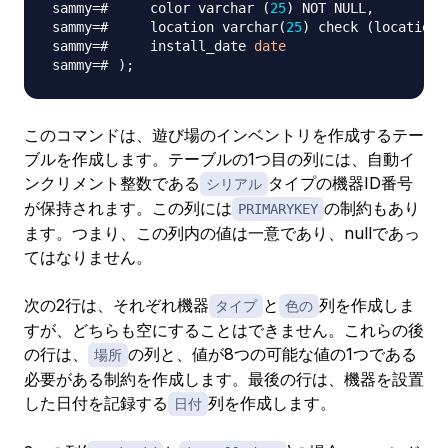
    color varchar 
(
25
)
    location varchar
(
25
)
 check 
(
location 
    install_date 
date
)
;
このコマンドは、遊び場のインベントリを作成するテー
ブルを作成します。テーブルの1つ目の列には、自動イ
ンクリメント整数である
タイプの機器ID番号
シリアル
が保持されます。この列には
の制約もあり
PRIMARYKEY
ます。つまり、この列内の値は一意であり、nullであっ
てはなりません。
次の2行は、それぞれ機器
と
列を作成しま
タイプ
色の
すが、どちらも空にすることはできません。これらの後
の行は、
の列と、値が8つの可能な値の1つである
場所
必要がある制約を作成します。最後の行は、機器を設置
した日付を記録する
列を作成します。
日付