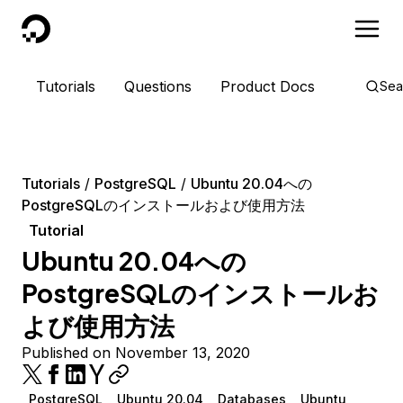
DigitalOcean
Tutorials
Questions
Product Docs
Sea
Tutorials
PostgreSQL
Ubuntu 20.04への
PostgreSQLのインストールおよび使用方法
Tutorial
Ubuntu 20.04への
PostgreSQLのインストールお
よび使用方法
Published on November 13, 2020
PostgreSQL
Ubuntu 20.04
Databases
Ubuntu