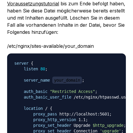
Voraussetzungstutorial
bis zum Ende befolgt haben,
haben Sie diese Datei möglicherweise bereits erstellt
und mit Inhalten ausgefüllt. Löschen Sie in diesem
Fall alle vorhandenen Inhalte in der Datei, bevor Sie
Folgendes hinzufügen:
/etc/nginx/sites-available/your_domain
server
{
listen
80
;
server_name
your_domain
;
auth_basic
"Restricted Access"
;
auth_basic_user_file
 /etc/nginx/htpasswd.users
location
 /
{
proxy_pass
 http://localhost:5601
;
proxy_http_version
 1.1
;
proxy_set_header
 Upgrade 
$http_upgrade
;
proxy_set_header
 Connection 
'upgrade'
;