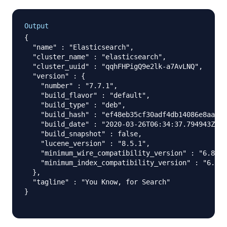
Output
{

  "name" : "Elasticsearch",

  "cluster_name" : "elasticsearch",

  "cluster_uuid" : "qqhFHPigQ9e2lk-a7AvLNQ",

  "version" : {

    "number" : "7.7.1",

    "build_flavor" : "default",

    "build_type" : "deb",

    "build_hash" : "ef48eb35cf30adf4db14086e8aabd0
    "build_date" : "2020-03-26T06:34:37.794943Z",

    "build_snapshot" : false,

    "lucene_version" : "8.5.1",

    "minimum_wire_compatibility_version" : "6.8.0"
    "minimum_index_compatibility_version" : "6.0.0
  },

  "tagline" : "You Know, for Search"

}
