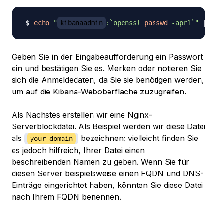
echo
"
kibanaadmin
:
`
openssl 
passwd
-apr1
`
"
|
s
Geben Sie in der Eingabeaufforderung ein Passwort
ein und bestätigen Sie es. Merken oder notieren Sie
sich die Anmeldedaten, da Sie sie benötigen werden,
um auf die Kibana-Weboberfläche zuzugreifen.
Als Nächstes erstellen wir eine Nginx-
Serverblockdatei. Als Beispiel werden wir diese Datei
als
bezeichnen; vielleicht finden Sie
your_domain
es jedoch hilfreich, Ihrer Datei einen
beschreibenden Namen zu geben. Wenn Sie für
diesen Server beispielsweise einen FQDN und DNS-
Einträge eingerichtet haben, könnten Sie diese Datei
nach Ihrem FQDN benennen.