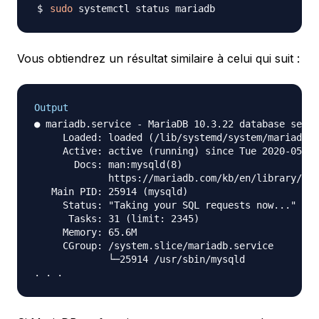
sudo
Vous obtiendrez un résultat similaire à celui qui suit :
Output
● mariadb.service - MariaDB 10.3.22 database serve
     Loaded: loaded (/lib/systemd/system/mariadb.s
     Active: active (running) since Tue 2020-05-12
       Docs: man:mysqld(8)

             https://mariadb.com/kb/en/library/sys
   Main PID: 25914 (mysqld)

     Status: "Taking your SQL requests now..."

      Tasks: 31 (limit: 2345)

     Memory: 65.6M

     CGroup: /system.slice/mariadb.service

             └─25914 /usr/sbin/mysqld
