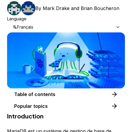
By
Mark Drake
and
Brian Boucheron
Language
Français
Table of contents
Popular topics
Introduction
MariaDB
est un système de gestion de base de