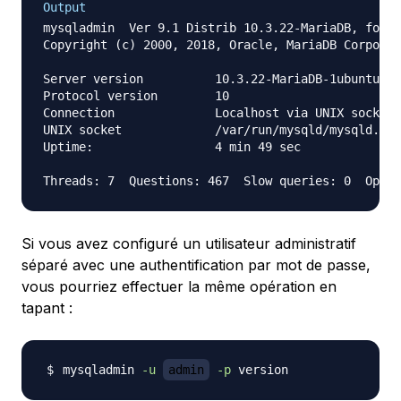
Output
mysqladmin  Ver 9.1 Distrib 10.3.22-MariaDB, for d
Copyright (c) 2000, 2018, Oracle, MariaDB Corporat
Server version		10.3.22-MariaDB-1ubuntu1

Protocol version	10

Connection		Localhost via UNIX socket

UNIX socket		/var/run/mysqld/mysqld.sock

Uptime:			4 min 49 sec

Si vous avez configuré un utilisateur administratif
séparé avec une authentification par mot de passe,
vous pourriez effectuer la même opération en
tapant :
mysqladmin 
-u
admin
-p