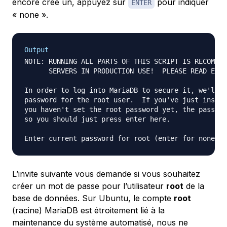
encore créé un, appuyez sur
pour indiquer
ENTER
« none ».
Output
NOTE: RUNNING ALL PARTS OF THIS SCRIPT IS RECOMMEN
      SERVERS IN PRODUCTION USE!  PLEASE READ EACH
In order to log into MariaDB to secure it, we'll n
password for the root user.  If you've just instal
you haven't set the root password yet, the passwor
so you should just press enter here.

L’invite suivante vous demande si vous souhaitez
créer un mot de passe pour l’utilisateur
root
de la
base de données. Sur Ubuntu, le compte
root
(racine) MariaDB est étroitement lié à la
maintenance du système automatisé, nous ne