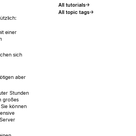
All tutorials
All topic tags
ützlich:
it einer
m
chen sich
nötigen aber
uter Stunden
in großes
. Sie können
ensive
 Server
einen