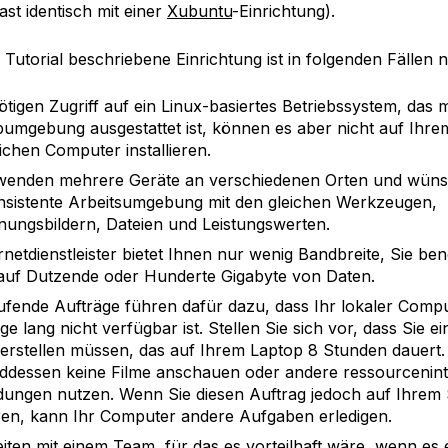
fast identisch mit einer
Xubuntu
-Einrichtung).
 Tutorial beschriebene Einrichtung ist in folgenden Fällen n
ötigen Zugriff auf ein Linux-basiertes Betriebssystem, das m
umgebung ausgestattet ist, können es aber nicht auf Ihre
ichen Computer installieren.
wenden mehrere Geräte an verschiedenen Orten und wüns
nsistente Arbeitsumgebung mit den gleichen Werkzeugen,
nungsbildern, Dateien und Leistungswerten.
ernetdienstleister bietet Ihnen nur wenig Bandbreite, Sie be
 auf Dutzende oder Hunderte Gigabyte von Daten.
ufende Aufträge führen dafür dazu, dass Ihr lokaler Comp
ge lang nicht verfügbar ist. Stellen Sie sich vor, dass Sie e
 erstellen müssen, das auf Ihrem Laptop 8 Stunden dauert
dessen keine Filme anschauen oder andere ressourcenint
ngen nutzen. Wenn Sie diesen Auftrag jedoch auf Ihrem
en, kann Ihr Computer andere Aufgaben erledigen.
eiten mit einem Team, für das es vorteilhaft wäre, wenn es 