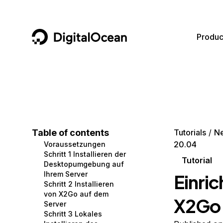
DigitalOcean
Produc
Featured AI Products
AI/ML
Community
Become a Partner
Compute
CMS
Documentation
Marketplace
Containers and Images
Data and IoT
Developer Tools
Table of contents
Tutorials
Ne
20.04
Voraussetzungen
Managed Databases
Developer Tools
Get Involved
Schritt 1 Installieren der
Tutorial
Desktopumgebung auf
Management and Dev Tools
Gaming and Media
Utilities and Help
Ihrem Server
Einri
Schritt 2 Installieren
Networking
Hosting
von X2Go auf dem
X2Go 
Server
Security
Security and Networking
Schritt 3 Lokales