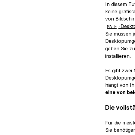
In diesem Tut
keine grafis
von Bildschi
-Desk
MATE
Sie müssen j
Desktopumgeb
geben Sie zu
installieren.
Es gibt zwei
Desktopumgeb
hängt von Ih
eine von be
Die voll
Für die meis
Sie benötige