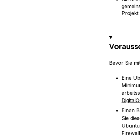
gemeins
Projekt
Vorauss
Bevor Sie mi
Eine Ub
Minimum
arbeits
Digital
Einen B
Sie die
Ubuntu
Firewal