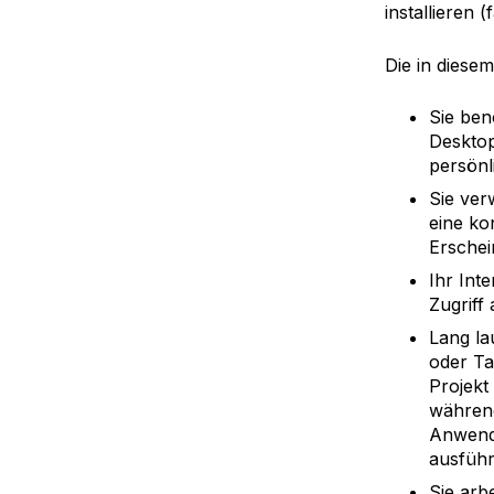
installieren (
Die in diesem
Sie ben
Desktop
persönl
Sie ver
eine ko
Erschei
Ihr Int
Zugriff
Lang la
oder Ta
Projekt
während
Anwendu
ausführ
Sie arb