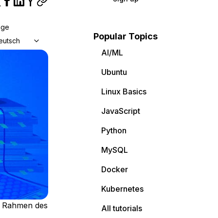
age
Popular Topics
eutsch
AI/ML
Ubuntu
Linux Basics
JavaScript
Python
MySQL
Docker
Kubernetes
m Rahmen des
All tutorials