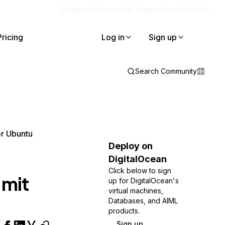
Blog
Docs
Careers
Get Support
Contact Sales
Pricing
Log in
Sign up
Search Community
er Ubuntu
Deploy on
DigitalOcean
Click below to sign
 mit
up for DigitalOcean's
virtual machines,
Databases, and AIML
products.
Sign up