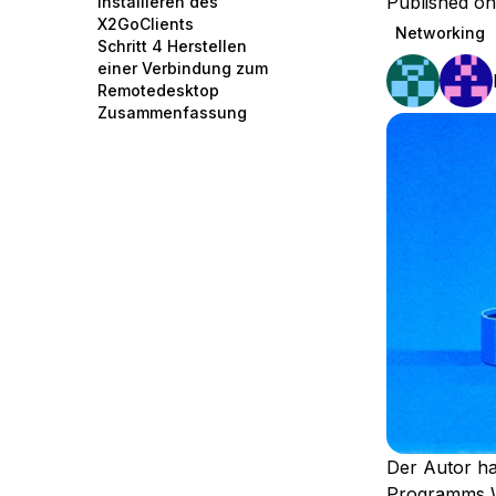
Published on
Installieren des
Storage
Startups and SMBs
X2GoClients
Networking
Schritt 4 Herstellen
Web and App Platforms
Browse all products
einer Verbindung zum
Remotedesktop
See all solutions
Zusammenfassung
Der Autor h
Programms