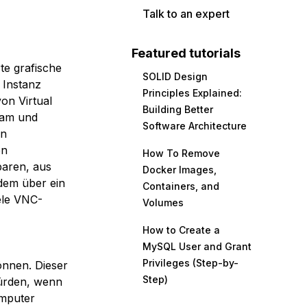
Talk to an expert
Featured tutorials
rte grafische
SOLID Design
 Instanz
Principles Explained:
on Virtual
Building Better
sam und
Software Architecture
en
en
How To Remove
baren, aus
Docker Images,
dem über ein
Containers, and
iele VNC-
Volumes
How to Create a
MySQL User and Grant
Privileges (Step-by-
önnen. Dieser
Step)
würden, wenn
mputer