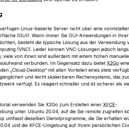
g
verfügen Linux-basierte Server nicht über eine vorinstallie
rfläche (GUI). Wann immer Sie GUI-Anwendungen in Ihrer
chten, besteht die typische Lösung aus der Verwendung v
puting (VNC). Leider können VNC-Lösungen jedoch lang
n; viele von ihnen sind außerdem mit einem hohen manuell
nsaufwand verbunden. Im Gegensatz dazu bietet
X2Go
ein
nden „Cloud-Desktop“ mit allen Vorteilen eines stets verfüg
gänglichen und leicht skalierbaren Rechensystems, das zu
zwerk verfügt. Es reagiert schneller und ist sicherer als v
torial verwenden Sie X2Go zum Erstellen einer
XFCE
-
ung unter Ubuntu 20.04, auf die Sie remote zugreifen k
p umfasst dieselben Dienstprogramme, die Sie erhalten 
20.04 und die XFCE-Umgebung auf Ihrem persönlichen Co