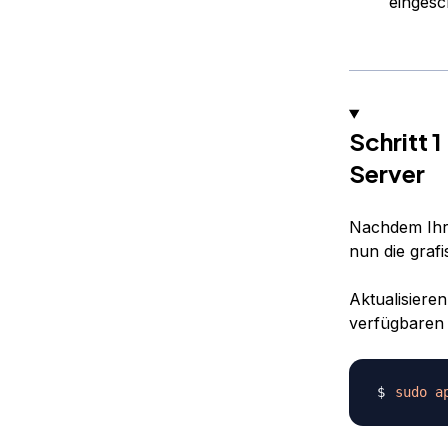
eingesc
Schritt 
Server
Nachdem Ihr 
nun die graf
Aktualisiere
verfügbaren 
sudo
a