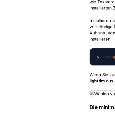
wie Textver
installierte
Installieren
vollständige
Xubuntu von
installieren:
sudo
a
Wenn Sie zur
lightdm
aus.
Die mini