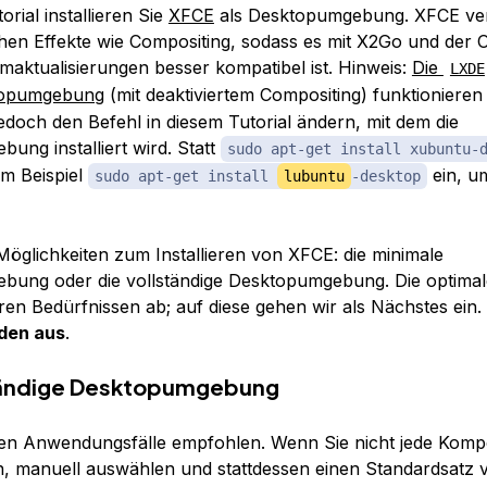
orial installieren Sie
XFCE
als Desktopumgebung. XFCE ve
chen Effekte wie Compositing, sodass es mit X2Go und der 
rmaktualisierungen besser kompatibel ist. Hinweis:
Die
LXDE
topumgebung
(mit deaktiviertem Compositing) funktionieren 
edoch den Befehl in diesem Tutorial ändern, mit dem die
ung installiert wird. Statt
sudo apt-get install xubuntu-
m Beispiel
ein, 
sudo apt-get install
lubuntu
-desktop
 Möglichkeiten zum Installieren von XFCE: die minimale
ung oder die vollständige Desktopumgebung. Die optimal
ren Bedürfnissen ab; auf diese gehen wir als Nächstes ein.
iden aus
.
ständige Desktopumgebung
ten Anwendungsfälle empfohlen. Wenn Sie nicht jede Komp
n, manuell auswählen und stattdessen einen Standardsatz