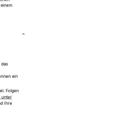
 einem
 das
e
önnen ein
l. Folgen
 unter
nd Ihre