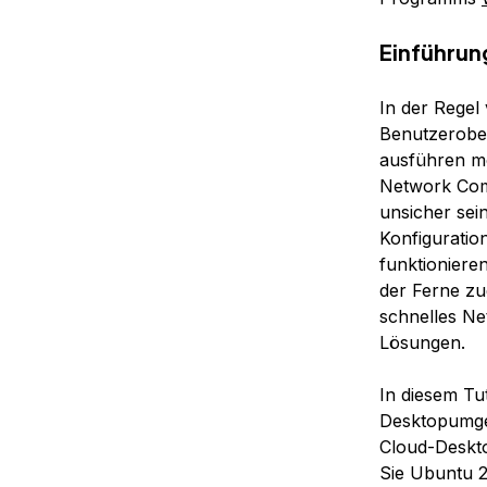
Einführun
In der Regel 
Benutzerobe
ausführen mö
Network Com
unsicher sei
Konfiguratio
funktioniere
der Ferne zu
schnelles Net
Lösungen.
In diesem Tu
Desktopumgeb
Cloud-Deskto
Sie Ubuntu 