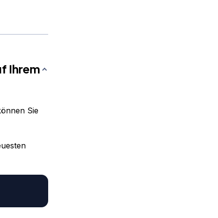
uf Ihrem
 können Sie
euesten