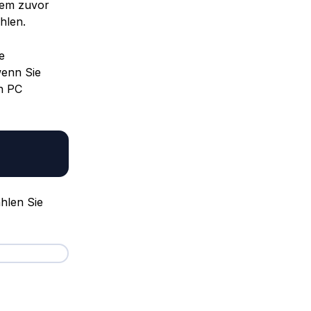
rem zuvor
hlen.
e
wenn Sie
n PC
hlen Sie