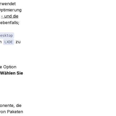
rwendet
Optimierung
- und die
ebenfalls;
desktop
um
zu
LXDE
e Option
Wählen Sie
onente, die
 von Paketen