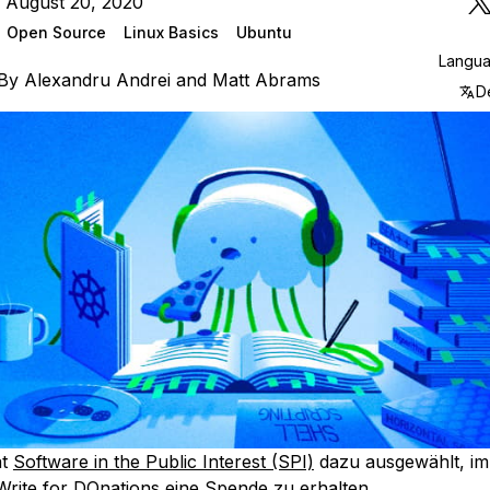
 August 20, 2020
Open Source
Linux Basics
Ubuntu
Langu
By
Alexandru Andrei
and
Matt Abrams
D
at
Software in the Public Interest (SPI)
dazu ausgewählt, i
Write for DOnations
eine Spende zu erhalten.