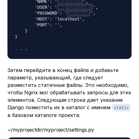
        'NAME': '
myproject
',

        'USER': '
myprojectuser
',

        'PASSWORD': '
password
',

        'HOST': 'localhost',

        'PORT': '',

    }

}

Затем перейдите в конец файла и добавьте
параметр, указывающий, где следует
разместить статичные файлы. Это необходимо,
чтобы Nginx мог обрабатывать запросы для этих
элементов. Следующая строка дает указание
Django поместить их в каталог с именем
static
в базовом каталоге проекта:
~/myprojectdir/myproject/settings.py