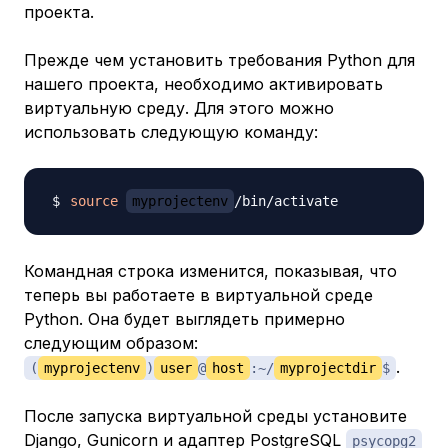
проекта.
Прежде чем установить требования Python для
нашего проекта, необходимо активировать
виртуальную среду. Для этого можно
использовать следующую команду:
source
myprojectenv
Командная строка изменится, показывая, что
теперь вы работаете в виртуальной среде
Python. Она будет выглядеть примерно
следующим образом:
.
(
myprojectenv
)
user
@
host
:~/
myprojectdir
$
После запуска виртуальной среды установите
Django, Gunicorn и адаптер PostgreSQL
psycopg2