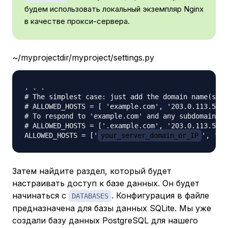
будем использовать локальный экземпляр Nginx
в качестве прокси-сервера.
~/myprojectdir/myproject/settings.py
. . .

# The simplest case: just add the domain name(s) a
# ALLOWED_HOSTS = [ 'example.com', '203.0.113.5']

# To respond to 'example.com' and any subdomains, 
# ALLOWED_HOSTS = ['.example.com', '203.0.113.5']

ALLOWED_HOSTS = ['
your_server_domain_or_IP
', '
s
Затем найдите раздел, который будет
настраивать доступ к базе данных. Он будет
начинаться с
. Конфигурация в файле
DATABASES
предназначена для базы данных SQLite. Мы уже
создали базу данных PostgreSQL для нашего