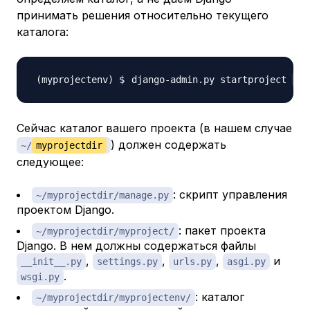
принимать решения относительно текущего
каталога:
django-admin.py startproject 
my
Сейчас каталог вашего проекта (в нашем случае
) должен содержать
~/
myprojectdir
следующее:
: скрипт управления
~/myprojectdir/manage.py
проектом Django.
: пакет проекта
~/myprojectdir/myproject/
Django. В нем должны содержаться файлы
,
,
,
и
__init__.py
settings.py
urls.py
asgi.py
.
wsgi.py
: каталог
~/myprojectdir/myprojectenv/