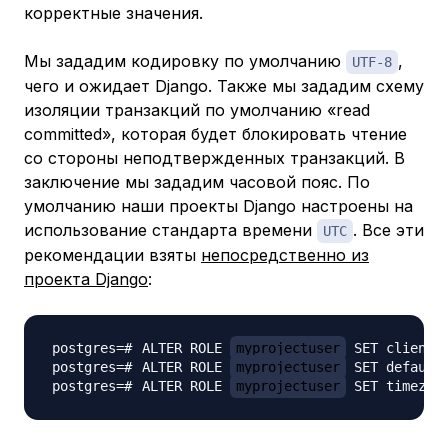
корректные значения.
Мы зададим кодировку по умолчанию
,
UTF-8
чего и ожидает Django. Также мы зададим схему
изоляции транзакций по умолчанию «read
committed», которая будет блокировать чтение
со стороны неподтвержденных транзакций. В
заключение мы зададим часовой пояс. По
умолчанию наши проекты Django настроены на
использование стандарта времени
. Все эти
UTC
рекомендации взяты
непосредственно из
проекта Django
:
ALTER ROLE 
myprojectuser
 SET client_
ALTER ROLE 
myprojectuser
 SET default
ALTER ROLE 
myprojectuser
 SET timezon