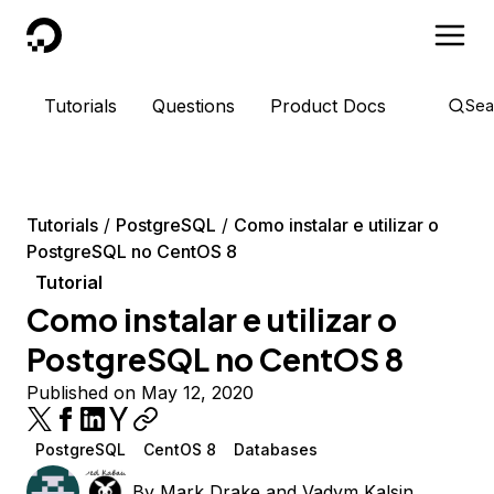
DigitalOcean
Tutorials
Questions
Product Docs
Sea
Tutorials
PostgreSQL
Como instalar e utilizar o
PostgreSQL no CentOS 8
Tutorial
Como instalar e utilizar o
PostgreSQL no CentOS 8
Published on May 12, 2020
PostgreSQL
CentOS 8
Databases
By
Mark Drake
and
Vadym Kalsin