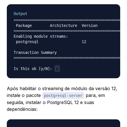
Output
==================================================
 Package        Architecture  Version          Rep
==================================================
Enabling module streams:

 postgresql                   12                  
Transaction Summary

==================================================
Is this ok [y/N]: 
y
Após habilitar o streaming de módulo da versão 12,
instale o pacote
para, em
postgresql-server
seguida, instalar o PostgreSQL 12 e suas
dependências: