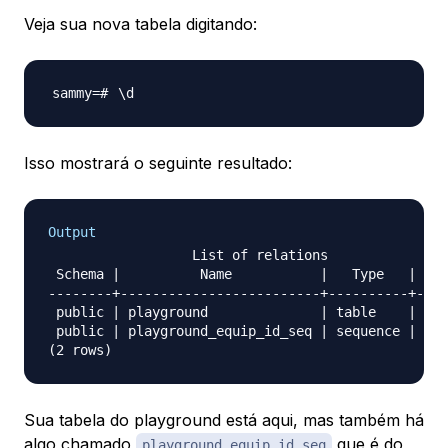
Veja sua nova tabela digitando:
\
Isso mostrará o seguinte resultado:
Output
                  List of relations

 Schema |          Name           |   Type   | Own
--------+-------------------------+----------+----
 public | playground              | table    | sam
 public | playground_equip_id_seq | sequence | sam
Sua tabela do playground está aqui, mas também há
algo chamado
que é do
playground_equip_id_seq