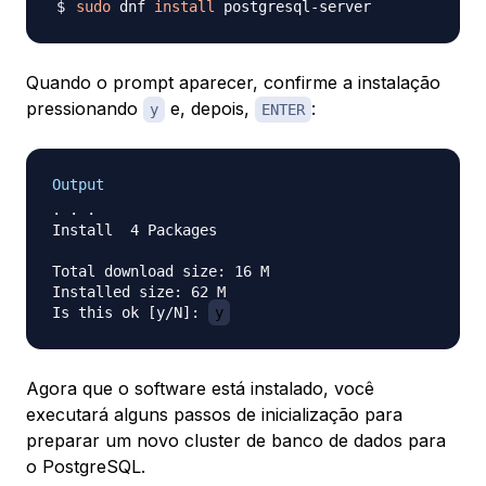
sudo
 dnf 
install
Quando o prompt aparecer, confirme a instalação
pressionando
e, depois,
:
y
ENTER
Output
. . .

Install  4 Packages

Total download size: 16 M

Installed size: 62 M

Is this ok [y/N]: 
y
Agora que o software está instalado, você
executará alguns passos de inicialização para
preparar um novo cluster de banco de dados para
o PostgreSQL.