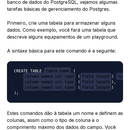
banco de dados do PostgreSQL, vejamos algumas
tarefas básicas de gerenciamento do Postgres.
Primeiro, crie uma tabela para armazenar alguns
dados. Como exemplo, você fará uma tabela que
descreve alguns equipamentos de um playground.
A sintaxe básica para este comando é a seguinte:
CREATE TABLE 
table_name
 (

column_name1 col_type
 (
field_length
) 
colum
column_name2 col_type
 (
field_length
),

column_name3 col_type
 (
field_length
)

Estes comandos dão à tabela um nome e definem as
colunas, assim como o tipo de coluna e o
comprimento máximo dos dados do campo. Você